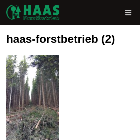
N
a
v
i
g
haas-forstbetrieb (2)
a
t
i
o
n