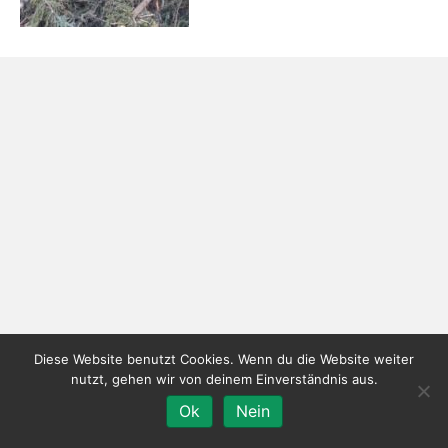
Diese Website benutzt Cookies. Wenn du die Website weiter
nutzt, gehen wir von deinem Einverständnis aus.
Ok
Nein