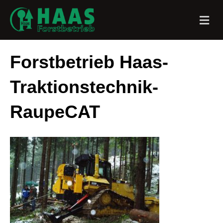
N
a
v
i
g
Forstbetrieb Haas-
a
t
Traktionstechnik-
i
o
n
RaupeCAT